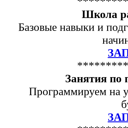
********
Школа р
Базовые навыки и подг
начин
ЗА
********
Занятия по
Программируем на у
б
ЗА