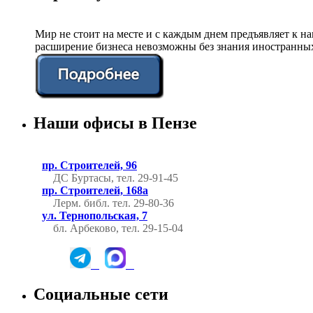
Мир не стоит на месте и с каждым днем предъявляет к 
расширение бизнеса невозможны без знания иностранных
Наши офисы в Пензе
пр. Строителей, 96
ДС Буртасы, тел. 29-91-45
пр. Строителей, 168а
Лерм. библ.
тел. 29-80-36
ул. Тернопольская, 7
бл. Арбеково, тел. 29-15-04
Социальные сети