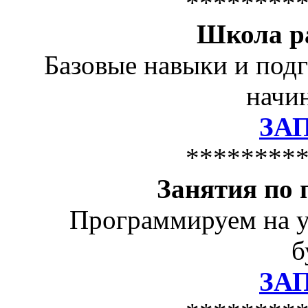
********
Школа р
Базовые навыки и подг
начин
ЗА
********
Занятия по
Программируем на у
б
ЗА