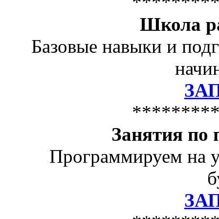
********
Школа р
Базовые навыки и подг
начин
ЗА
********
Занятия по
Программируем на у
б
ЗА