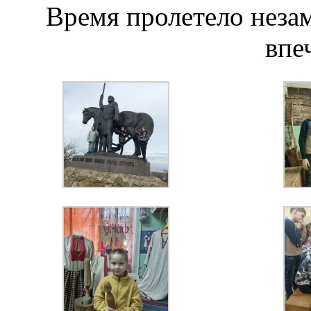
Время пролетело незам
впе