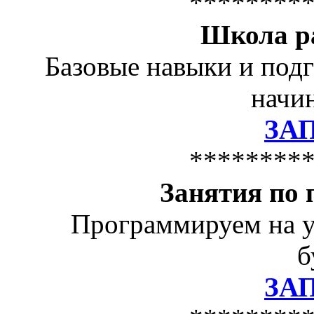
********
Школа р
Базовые навыки и подг
начин
ЗА
********
Занятия по
Программируем на у
б
ЗА