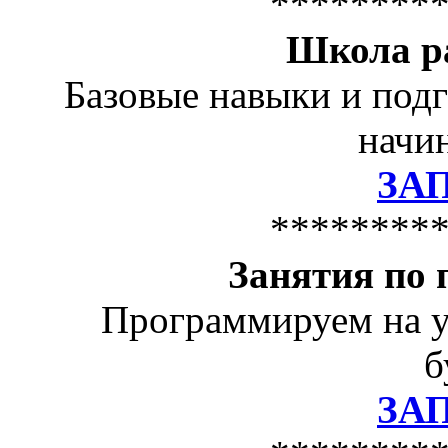
********
Школа р
Базовые навыки и подг
начин
ЗА
********
Занятия по
Программируем на у
б
ЗА