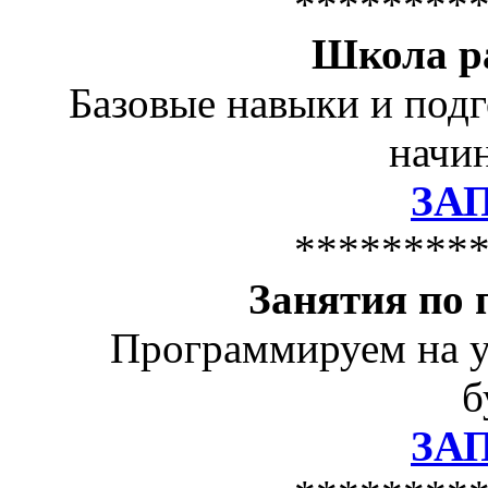
********
Школа р
Базовые навыки и подг
начин
ЗА
********
Занятия по
Программируем на у
б
ЗА