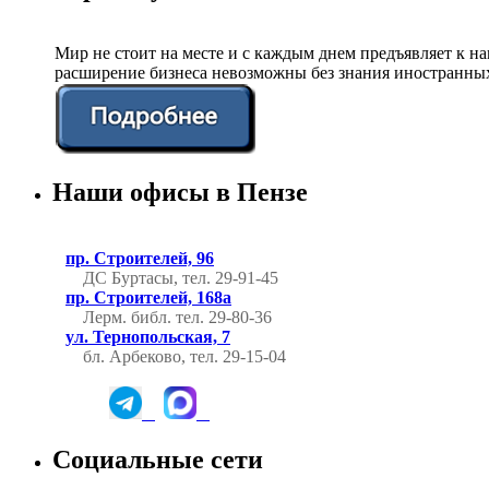
Мир не стоит на месте и с каждым днем предъявляет к 
расширение бизнеса невозможны без знания иностранных
Наши офисы в Пензе
пр. Строителей, 96
ДС Буртасы, тел. 29-91-45
пр. Строителей, 168а
Лерм. библ.
тел. 29-80-36
ул. Тернопольская, 7
бл. Арбеково, тел. 29-15-04
Социальные сети