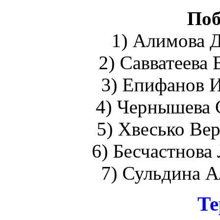
Поб
1) Алимова Д
2) Савватеева 
3) Епифанов И
4) Чернышева 
5) Хвесько Ве
6) Бесчастнова 
7) Сульдина А
Те