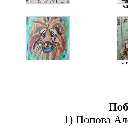
Ча
Бах
Поб
1) Попова Але