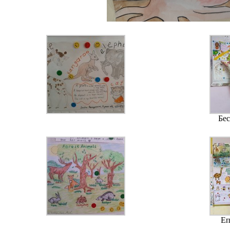
Бес
Еп