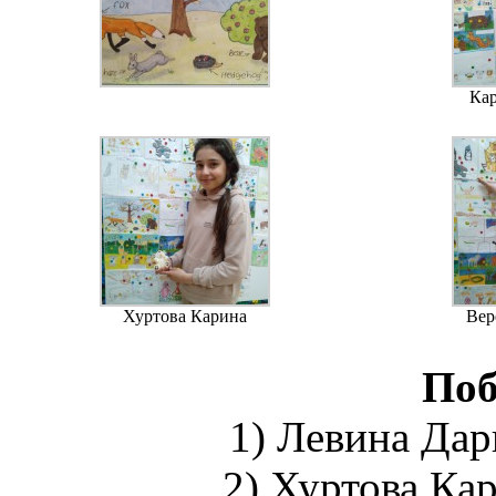
Ка
Хуртова Карина
Вер
Поб
1) Левина Дарь
2) Хуртова Кар