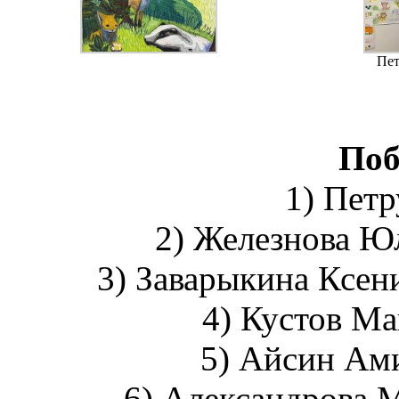
Пет
Поб
1) Пет
2) Железнова Юл
3) Заварыкина Ксени
4) Кустов Ма
5) Айсин Ами
6) Александрова М