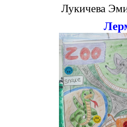
Лукичева Эми
Лер