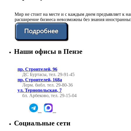
Мир не стоит на месте и с каждым днем предъявляет к 
расширение бизнеса невозможны без знания иностранных
Наши офисы в Пензе
пр. Строителей, 96
ДС Буртасы, тел. 29-91-45
пр. Строителей, 168а
Лерм. библ.
тел. 29-80-36
ул. Тернопольская, 7
бл. Арбеково, тел. 29-15-04
Социальные сети