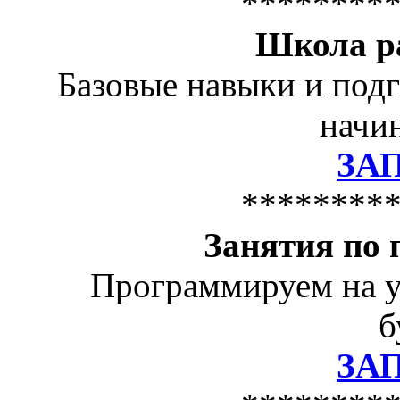
********
Школа р
Базовые навыки и подг
начин
ЗА
********
Занятия по
Программируем на у
б
ЗА