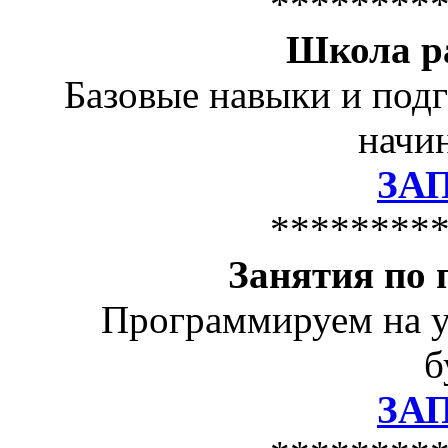
********
Школа р
Базовые навыки и подг
начин
ЗА
********
Занятия по
Программируем на у
б
ЗА