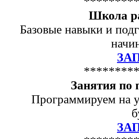
********
Школа р
Базовые навыки и подг
начин
ЗА
********
Занятия по
Программируем на у
б
ЗА