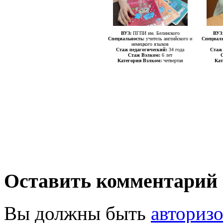
ВУЗ:
ПГПИ им. Белинского
ВУЗ
Специальность:
учитель английского и
Специал
немецкого языков
Стаж педагогический:
34 года
Стаж
Стаж Вэлком:
6 лет
С
Категория Вэлком:
четвертая
Кат
Оставить комментарий
Вы должны быть
авториз