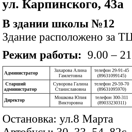
ул. Карпинского, 43а
В здании школы №12
Здание расположено за Т
Режим работы:
9.00 – 21
Захарова Алина
телефон 29-91-45
А
дминистратор
Гамлетовна
(89631099145)
Старший
Суворова Галина
телефон 29-59-70
а
дминистратор
Станиславовна
(89631095970)
Мошкова Юлия
телефон 300-311
Директор
Викторовна
(89033230311)
Остановка: ул.8 Марта
Автобусы: 30, 33, 54, 82с,