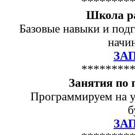
********
Школа р
Базовые навыки и подг
начин
ЗА
********
Занятия по
Программируем на у
б
ЗА